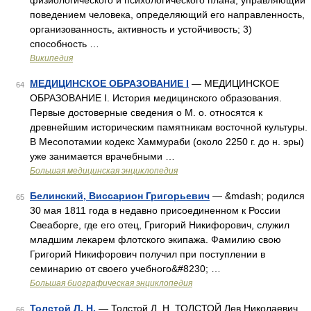
физиологического и психологического плана, управляющий
поведением человека, определяющий его направленность,
организованность, активность и устойчивость; 3)
способность …
Википедия
МЕДИЦИНСКОЕ ОБРАЗОВАНИЕ I
— МЕДИЦИНСКОЕ
64
ОБРАЗОВАНИЕ I. История медицинского образования.
Первые достоверные сведения о М. о. относятся к
древнейшим историческим памятникам восточной культуры.
В Месопотамии кодекс Хаммураби (около 2250 г. до н. эры)
уже занимается врачебными …
Большая медицинская энциклопедия
Белинский, Виссарион Григорьевич
— &mdash; родился
65
30 мая 1811 года в недавно присоединенном к России
Свеаборге, где его отец, Григорий Никифорович, служил
младшим лекарем флотского экипажа. Фамилию свою
Григорий Никифорович получил при поступлении в
семинарию от своего учебного&#8230; …
Большая биографическая энциклопедия
Толстой Л. Н.
— Толстой Л. Н. ТОЛСТОЙ Лев Николаевич
66