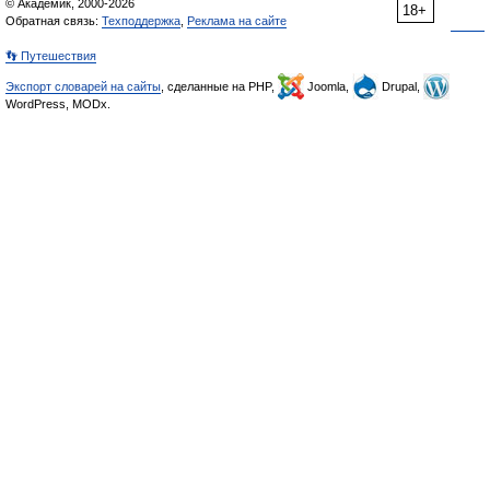
© Академик, 2000-2026
18+
Обратная связь:
Техподдержка
,
Реклама на сайте
👣 Путешествия
Экспорт словарей на сайты
, сделанные на PHP,
Joomla,
Drupal,
WordPress, MODx.