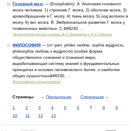
Головной мозг
— (Encephalon). А. Анатомия головного
69
мозга человека: 1) строение Г. мозга, 2) оболочки мозга, 3)
кровообращение в Г. мозгу, 4) ткань мозга, 5) ход волокон в
мозгу, 6) вес мозга. В. Эмбриональное развитие Г. мозга у
позвоночных животных. С.&#8230; …
Энциклопедический словарь Ф.А. Брокгауза и И.А. Ефрона
ФИЛОСОФИЯ
— (от греч. phileo люблю, sophia мудрость,
70
philosophia любовь к мудрости) особая форма
общественного сознания и познания мира,
вырабатывающая систему знаний о фундаментальных
принципах и основах человеческого бытия, о наиболее
общих сущностных&#8230; …
Философская энциклопедия
Страницы
←
Предыдущая
Следующая
→
1
2
3
4
5
6
7
8
9
10
11
12
13